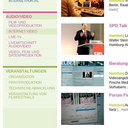
Hamburg
V
INTERNETPORTAL
Berlin. Real
mehr]
AUDIO/VIDEO
FILM- UND
SPD Talk 
VIDEOPRODUKTION
INTERNET-VIDEO
Hamburg
L
LIVE-TV
Walter Stei
LIVEMITSCHNITT
Hamburg-A
AUDIO/VIDEO
VIDEO-, FILM- UND
DATENPROJEKTION
Beratung:
VERANSTALTUNGEN
Hamburg
D
ORGANISATION
Videoangebo
PRINTPRODUKTION
Frische Medi
Vorhabens.
TECHNISCHE ABWICKLUNG
VERANSTALTUNG VON
Forum Fi
FILMFESTIVALS
Hamburg
An
Netz
[... meh