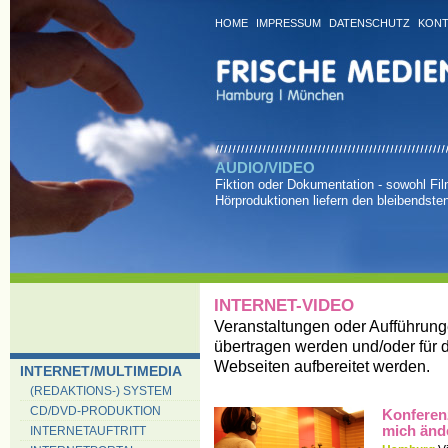
HOME
IMPRESSUM
DATENSCHUTZ
KONT
AUDIO/VIDEO
Fiktion oder Dokumentation - sowohl Fi
Hörproduktionen liefern den bleibendste
INTERNET-VIDEO
Veranstaltungen oder Aufführunge
übertragen werden und/oder für 
Webseiten aufbereitet werden.
INTERNET/MULTIMEDIA
(REDAKTIONS-) SYSTEM
CD/DVD-PRODUKTION
Konferenz
mich än
INTERNETAUFTRITT