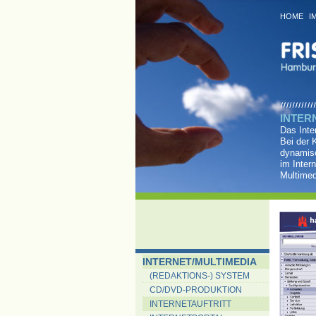
HOME
I
INTER
Das Inte
Bei der 
dynamisc
im Inter
Multime
INTERNET/MULTIMEDIA
(REDAKTIONS-) SYSTEM
CD/DVD-PRODUKTION
INTERNETAUFTRITT