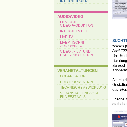
INTERNETPORTAL
AUDIO/VIDEO
FILM- UND
VIDEOPRODUKTION
INTERNET-VIDEO
LIVE-TV
SUCHT
LIVEMITSCHNITT
www.sp
AUDIO/VIDEO
April 20
VIDEO-, FILM- UND
DATENPROJEKTION
Das Such
Beratung
als auch
Kooperat
VERANSTALTUNGEN
ORGANISATION
Als ein 
PRINTPRODUKTION
Gestaltu
TECHNISCHE ABWICKLUNG
das SPZ 
VERANSTALTUNG VON
FILMFESTIVALS
Frische 
erarbeit