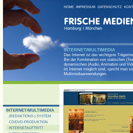
HOME
IMPRESSUM
DATENSCHUTZ
KONT
INTERNET/MULTIMEDIA
Das Internet ist das wichtigste Trägerm
Bei der Kombination von statischen (Tex
dynamischen (Audio, Animation und Vid
im Internet möglich sind, spricht man v
Multimediaanwendungen.
INTERNET/MULTIMEDIA
(REDAKTIONS-) SYSTEM
CD/DVD-PRODUKTION
INTERNETAUFTRITT