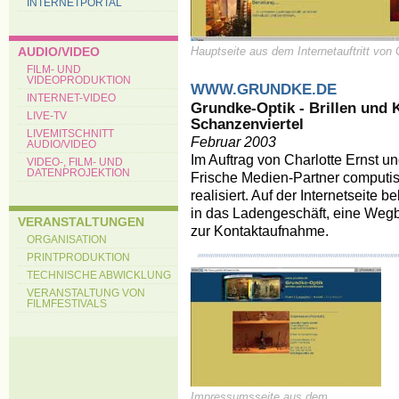
INTERNETPORTAL
AUDIO/VIDEO
Hauptseite aus dem Internetauftritt von
FILM- UND
VIDEOPRODUKTION
WWW.GRUNDKE.DE
INTERNET-VIDEO
Grundke-Optik - Brillen und
LIVE-TV
Schanzenviertel
LIVEMITSCHNITT
Februar 2003
AUDIO/VIDEO
Im Auftrag von Charlotte Ernst 
VIDEO-, FILM- UND
DATENPROJEKTION
Frische Medien-Partner computist
realisiert. Auf der Internetseite
in das Ladengeschäft, eine Wegb
VERANSTALTUNGEN
zur Kontaktaufnahme.
ORGANISATION
PRINTPRODUKTION
TECHNISCHE ABWICKLUNG
VERANSTALTUNG VON
FILMFESTIVALS
Impressumsseite aus dem