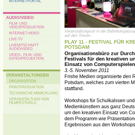
INTERNETPORTAL
AUDIO/VIDEO
FILM- UND
VIDEOPRODUKTION
Veranstaltungsort in der Bahnhofspass
INTERNET-VIDEO
auf den Tresen
LIVE-TV
PLAY 11 - FESTIVAL FÜR K
LIVEMITSCHNITT
POTSDAM
AUDIO/VIDEO
Organisationsbüro zur Durch
VIDEO-, FILM- UND
Festivals für den kreativen
DATENPROJEKTION
Einsatz von Computerspielen
3.-5. November 2011
VERANSTALTUNGEN
Frishe Medien organisierte den 
ORGANISATION
Potsdam, welches zum vierten M
PRINTPRODUKTION
stattfand.
TECHNISCHE ABWICKLUNG
VERANSTALTUNG VON
Workshops für Schulkalssen und 
FILMFESTIVALS
Medienkünstlern aus ganz Deutsc
um den kreativen Einsatz von C
dem Programm wie Präsentation
Ergebnissen aus den Workshops 