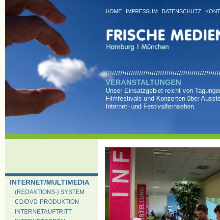
HOME
IMPRESSUM
DATENSCHUTZ
KONT
VERANSTALTUNGEN
Unser Einsatzgebiet reicht von Tagung
Filmfestivals und Konzerten über Ausste
Internet- und Festivalfernsehen.
INTERNET/MULTIMEDIA
(REDAKTIONS-) SYSTEM
CD/DVD-PRODUKTION
INTERNETAUFTRITT