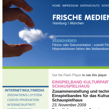
HOME
IMPRESSUM
DATENSCHUTZ
KONT
AUDIO/VIDEO
Fiktion oder Dokumentation - sowohl Fi
Hörproduktionen liefern den bleibendste
Get the Flash Player
to see this player.
EINSPIELBAND KULTURPAR
SCHAUSPIELHAUS
INTERNET/MULTIMEDIA
Zusammenstellung und techni
Einspielbandes für das Kultu
(REDAKTIONS-) SYSTEM
Schauspielhaus
CD/DVD-PRODUKTION
23. November 2009
INTERNETAUFTRITT