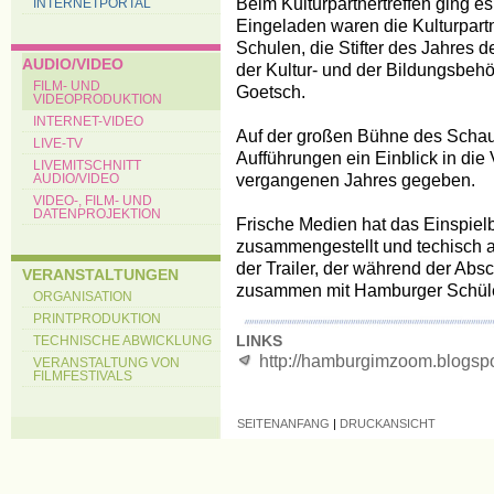
Beim Kulturpartnertreffen ging e
INTERNETPORTAL
Eingeladen waren die Kulturpart
Schulen, die Stifter des Jahres 
AUDIO/VIDEO
der Kultur- und der Bildungsbeh
FILM- UND
Goetsch.
VIDEOPRODUKTION
INTERNET-VIDEO
Auf der großen Bühne des Schau
LIVE-TV
Aufführungen ein Einblick in die V
LIVEMITSCHNITT
vergangenen Jahres gegeben.
AUDIO/VIDEO
VIDEO-, FILM- UND
DATENPROJEKTION
Frische Medien hat das Einspiel
zusammengestellt und techisch a
der Trailer, der während der Ab
VERANSTALTUNGEN
zusammen mit Hamburger Schüler
ORGANISATION
PRINTPRODUKTION
LINKS
TECHNISCHE ABWICKLUNG
http:/
/
hamburgimzoom.blogsp
VERANSTALTUNG VON
FILMFESTIVALS
SEITENANFANG
|
DRUCKANSICHT