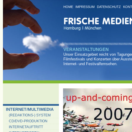
HOME
IMPRESSUM
DATENSCHUTZ
KONT
VERANSTALTUNGEN
Unser Einsatzgebiet reicht von Tagung
Filmfestivals und Konzerten über Ausste
Internet- und Festivalfernsehen.
INTERNET/MULTIMEDIA
(REDAKTIONS-) SYSTEM
CD/DVD-PRODUKTION
INTERNETAUFTRITT