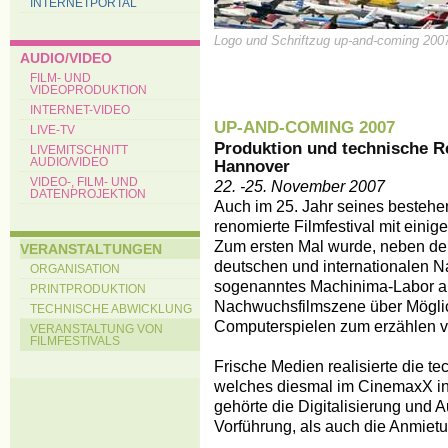
INTERNETPORTAL
Logo und Schriftzug up-and-coming 200
AUDIO/VIDEO
FILM- UND
VIDEOPRODUKTION
INTERNET-VIDEO
UP-AND-COMING 2007
LIVE-TV
Produktion und technische Rea
LIVEMITSCHNITT
Hannover
AUDIO/VIDEO
VIDEO-, FILM- UND
22. -25. November 2007
DATENPROJEKTION
Auch im 25. Jahr seines bestehen
renomierte Filmfestival mit eini
Zum ersten Mal wurde, neben der
VERANSTALTUNGEN
deutschen und internationalen N
ORGANISATION
sogenanntes Machinima-Labor an
PRINTPRODUKTION
Nachwuchsfilmszene über Möglic
TECHNISCHE ABWICKLUNG
Computerspielen zum erzählen v
VERANSTALTUNG VON
FILMFESTIVALS
Frische Medien realisierte die t
welches diesmal im CinemaxX in d
gehörte die Digitalisierung und A
Vorführung, als auch die Anmiet