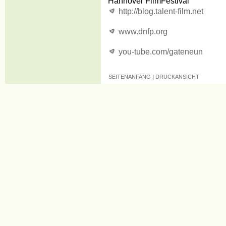
Hannover FilmFestival
http:/
/
blog.talent-film.net
www.dnfp.org
you-tube.com/gateneun
SEITENANFANG
|
DRUCKANSICHT