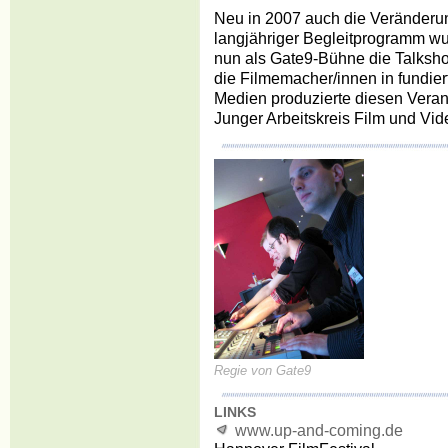
Neu in 2007 auch die Veränderu
langjähriger Begleitprogramm wu
nun als Gate9-Bühne die Talksh
die Filmemacher/innen in fundie
Medien produzierte diesen Veran
Junger Arbeitskreis Film und Vid
Regie von Gate9
LINKS
www.up-and-coming.de