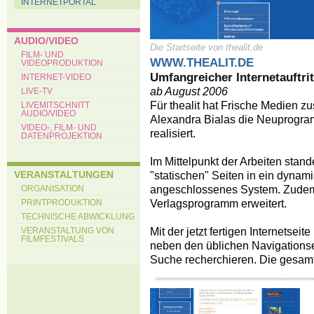
INTERNETPORTAL
AUDIO/VIDEO
Die Startseite von thealit.de
FILM- UND
WWW.THEALIT.DE
VIDEOPRODUKTION
Umfangreicher Internetauftri
INTERNET-VIDEO
ab August 2006
LIVE-TV
Für thealit hat Frische Medien 
LIVEMITSCHNITT
AUDIO/VIDEO
Alexandra Bialas die Neuprogramm
VIDEO-, FILM- UND
realisiert.
DATENPROJEKTION
Im Mittelpunkt der Arbeiten sta
VERANSTALTUNGEN
"statischen" Seiten in ein dyna
angeschlossenes System. Zudem
ORGANISATION
Verlagsprogramm erweitert.
PRINTPRODUKTION
TECHNISCHE ABWICKLUNG
Mit der jetzt fertigen Internetsei
VERANSTALTUNG VON
FILMFESTIVALS
neben den üblichen Navigations
Suche recherchieren. Die gesamte 