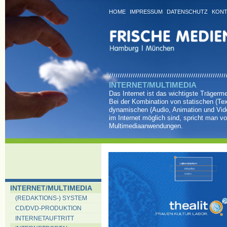
HOME
IMPRESSUM
DATENSCHUTZ
KONT
INTERNET/MULTIMEDIA
Das Internet ist das wichtigste Trägerm
Bei der Kombination von statischen (Tex
dynamischen (Audio, Animation und Vid
im Internet möglich sind, spricht man v
Multimediaanwendungen.
INTERNET/MULTIMEDIA
(REDAKTIONS-) SYSTEM
CD/DVD-PRODUKTION
INTERNETAUFTRITT