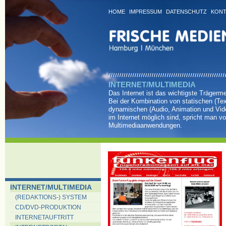
HOME
IMPRESSUM
DATENSCHUTZ
KONT
INTERNET/MULTIMEDIA
Das Internet ist das wichtigste Trägerm
Bei der Kombination von statischen (Tex
dynamischen (Audio, Animation und Vid
im Internet möglich sind, spricht man v
Multimediaanwendungen.
INTERNET/MULTIMEDIA
(REDAKTIONS-) SYSTEM
CD/DVD-PRODUKTION
INTERNETAUFTRITT