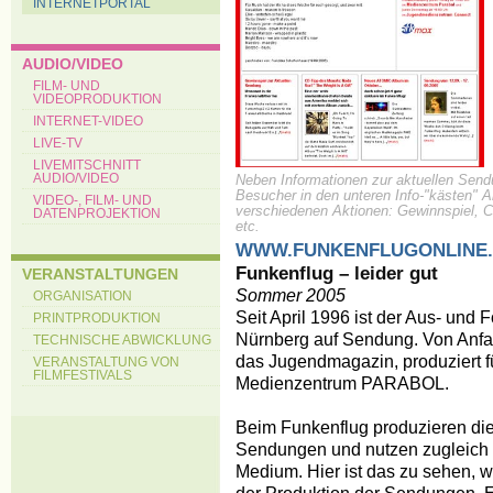
INTERNETPORTAL
AUDIO/VIDEO
FILM- UND
VIDEOPRODUKTION
INTERNET-VIDEO
LIVE-TV
LIVEMITSCHNITT
AUDIO/VIDEO
Neben Informationen zur aktuellen Sendu
Besucher in den unteren Info-"kästen" Ar
VIDEO-, FILM- UND
verschiedenen Aktionen: Gewinnspiel, 
DATENPROJEKTION
etc.
WWW.FUNKENFLUGONLINE
Funkenflug – leider gut
VERANSTALTUNGEN
Sommer 2005
ORGANISATION
Seit April 1996 ist der Aus- und 
PRINTPRODUKTION
Nürnberg auf Sendung. Von Anfan
TECHNISCHE ABWICKLUNG
das Jugendmagazin, produziert f
VERANSTALTUNG VON
FILMFESTIVALS
Medienzentrum PARABOL.
Beim Funkenflug produzieren die
Sendungen und nutzen zugleich d
Medium. Hier ist das zu sehen, wa